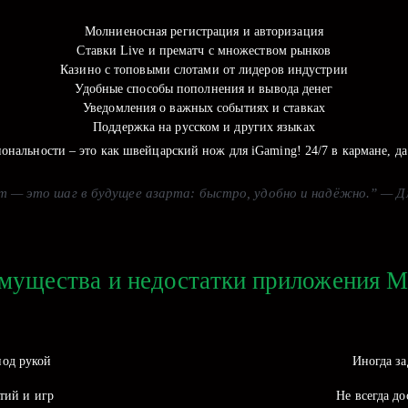
Молниеносная регистрация и авторизация
Ставки Live и прематч с множеством рынков
Казино с топовыми слотами от лидеров индустрии
Удобные способы пополнения и вывода денег
Уведомления о важных событиях и ставках
Поддержка на русском и других языках
нальности – это как швейцарский нож для iGaming! 24/7 в кармане, да
 — это шаг в будущее азарта: быстро, удобно и надёжно.” — Д
мущества и недостатки приложения М
од рукой
Иногда з
тий и игр
Не всегда до