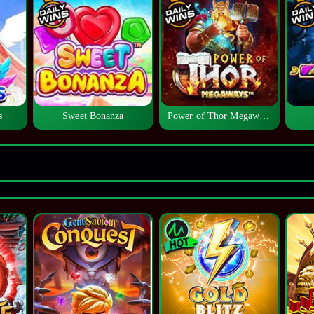
s
Sweet Bonanza
Power of Thor Megaways