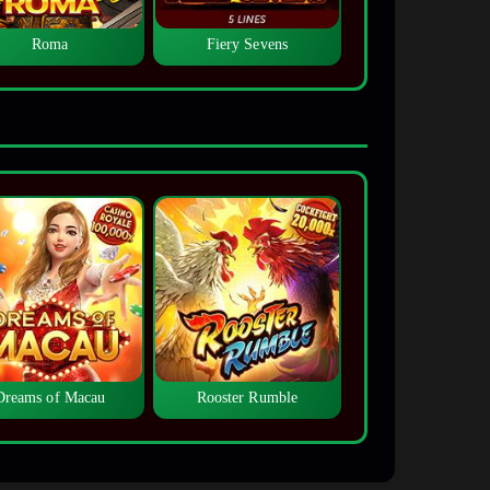
Roma
Fiery Sevens
Dreams of Macau
Rooster Rumble