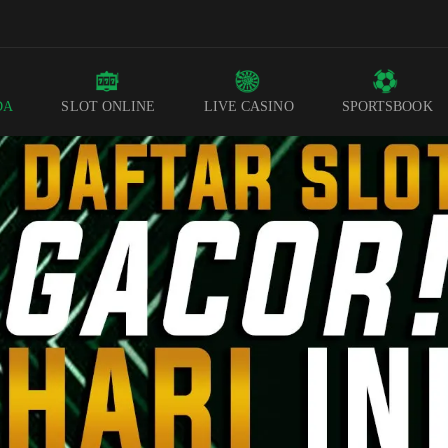
DA
SLOT ONLINE
LIVE CASINO
SPORTSBOOK