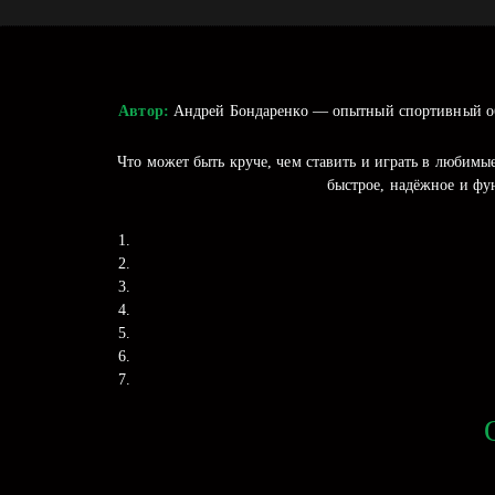
Автор:
Андрей Бондаренко — опытный спортивный об
Что может быть круче, чем ставить и играть в любим
быстрое, надёжное и фун