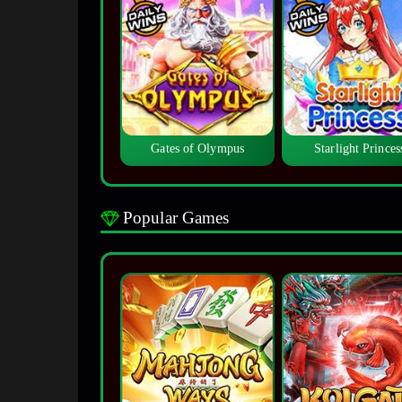
Gates of Olympus
Starlight Princes
Popular Games