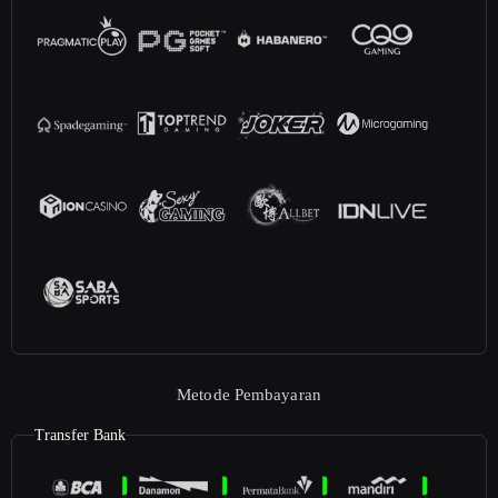
Metode Pembayaran
Transfer Bank