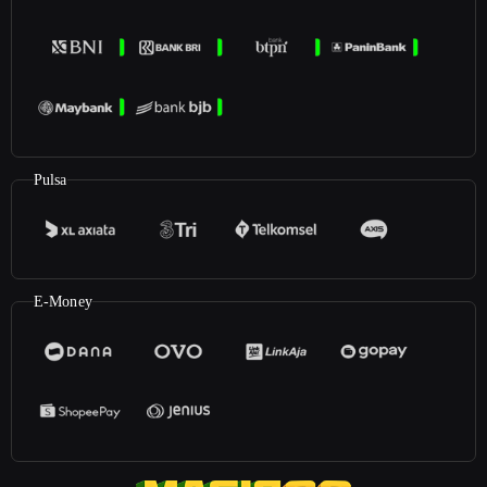
Pulsa
E-Money