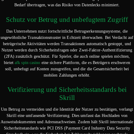
Bedarf übertragen, was das Risiko von Datenlecks minimiert.
Schutz vor Betrug und unbefugtem Zugriff
Das Unternehmen nutzt fortschrittliche Betrugserkennungssysteme, die
ungewöhnliche Transaktionsmuster in Echtzeit überwachen. Bei Verdacht auf
betrügerische Aktivitäten werden Transaktionen automatisch gestoppt, und
Nutzer werden durch Sicherheitsfragen oder Zwei-Faktor-Authentifizierung
(2FA) zusätzlich geschützt. Für Spieler, die auch online spielen möchten,
bietet
afk spin casino
eine sichere Plattform, die es Betrügern erschweren
soll, unbefugt auf Konten zuzugreifen, und die die Gesamtsicherheit bei
mobilen Zahlungen erhöht.
Verifizierung und Sicherheitsstandards bei
Skrill
Um Betrug zu vermeiden und die Identität der Nutzer zu bestätigen, verlangt
Skrill eine umfassende Verifizierung. Dies umfasst das Hochladen von
Ausweisdokumenten und Adressnachweisen. Zudem hält Skrill internationale
Sicherheitsstandards wie PCI DSS (Payment Card Industry Data Security