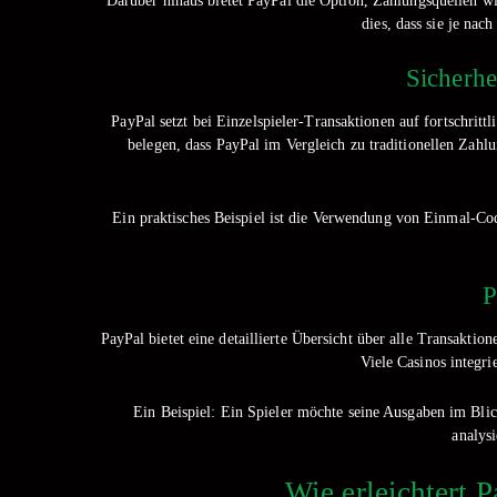
Darüber hinaus bietet PayPal die Option, Zahlungsquellen w
dies, dass sie je na
Sicherhe
PayPal setzt bei Einzelspieler-Transaktionen auf fortschri
belegen, dass PayPal im Vergleich zu traditionellen Zah
Ein praktisches Beispiel ist die Verwendung von Einmal-Cod
P
PayPal bietet eine detaillierte Übersicht über alle Transakt
Viele Casinos integri
Ein Beispiel: Ein Spieler möchte seine Ausgaben im Bli
analys
Wie erleichtert 