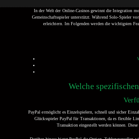
In der Welt der Online-Casinos gewinnt die Integration m
Gemeinschaftsspieler unterstützt. Während Solo-Spieler vor
erleichtern. Im Folgenden werden die wichtigsten Feat
W
Welche spezifischen
Verf
PayPal ermöglicht es Einzelspielern, schnell und sicher Ein
Glücksspieler PayPal für Transaktionen, da es flexible Li
Transaktion eingestellt werden können. Diese 