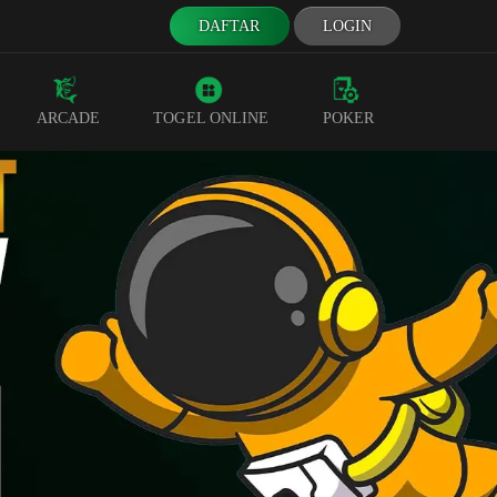
DAFTAR
LOGIN
ARCADE
TOGEL ONLINE
POKER