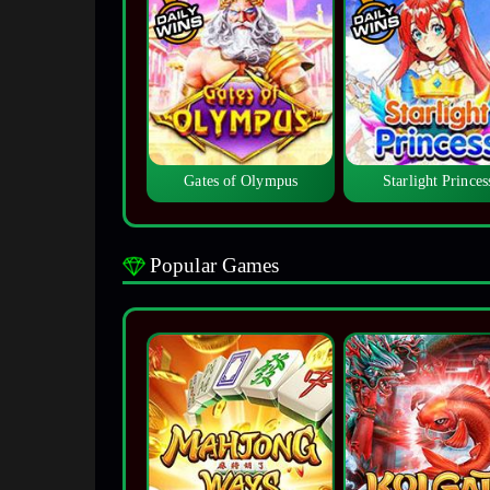
Gates of Olympus
Starlight Princes
Popular Games