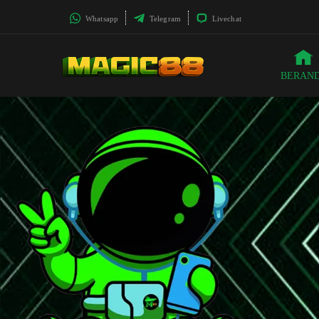
Whatsapp
Telegram
Livechat
BERAN