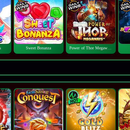
s
Sweet Bonanza
Power of Thor Megaways