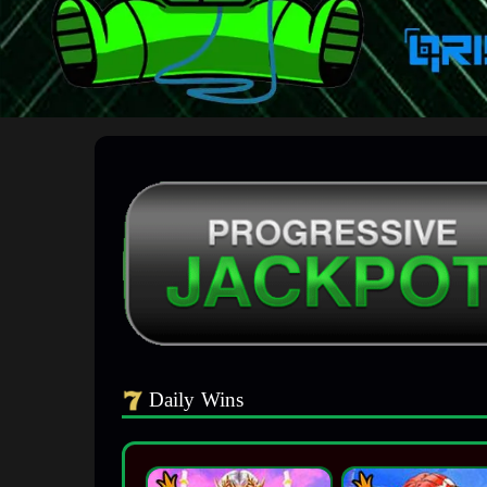
Daily Wins