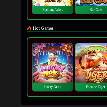
Mahjong Ways
Koi Gate
Hot Games
Lucky Neko
Fortune Tiger