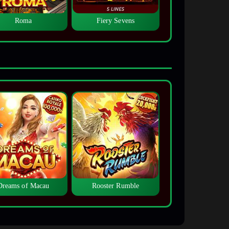
Roma
Fiery Sevens
Dreams of Macau
Rooster Rumble