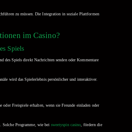
hführen zu müssen. Die Integration in soziale Plattformen
ktionen im Casino?
es Spiels
end des Spiels direkt Nachrichten senden oder Kommentare
äle wird das Spielerlebnis persönlicher und interaktiver.
e oder Freispiele erhalten, wenn sie Freunde einladen oder
ird. Solche Programme, wie bei
sweetyspin casino
, fördern die