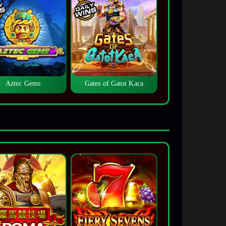
Aztec Gems
Gates of Gatot Kaca