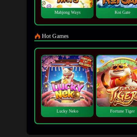
Mahjong Ways
Koi Gate
Hot Games
Lucky Neko
Fortune Tiger