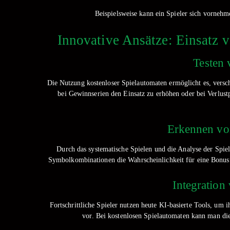
Beispielsweise kann ein Spieler sich vornehm
Innovative Ansätze: Einsatz 
Testen 
Die Nutzung kostenloser Spielautomaten ermöglicht es, versch
bei Gewinnserien den Einsatz zu erhöhen oder bei Verlustp
Erkennen von
Durch das systematische Spielen und die Analyse der Spiel
Symbolkombinationen die Wahrscheinlichkeit für eine Bonusf
Integration
Fortschrittliche Spieler nutzen heute KI-basierte Tools, um
vor. Bei kostenlosen Spielautomaten kann man die