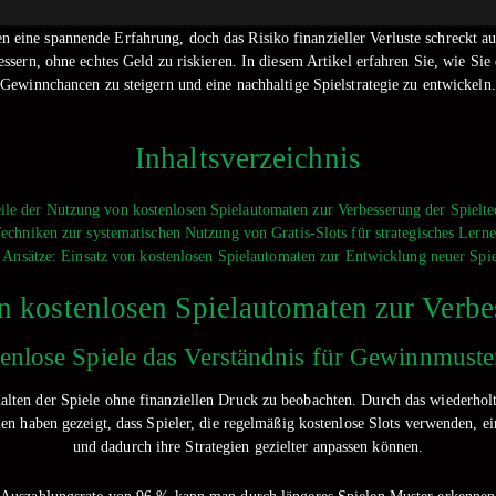
en eine spannende Erfahrung, doch das Risiko finanzieller Verluste schreckt a
ssern, ohne echtes Geld zu riskieren. In diesem Artikel erfahren Sie, wie Si
Gewinnchancen zu steigern und eine nachhaltige Spielstrategie zu entwickeln.
Inhaltsverzeichnis
eile der Nutzung von kostenlosen Spielautomaten zur Verbesserung der Spielte
echniken zur systematischen Nutzung von Gratis-Slots für strategisches Lern
 Ansätze: Einsatz von kostenlosen Spielautomaten zur Entwicklung neuer Sp
n kostenlosen Spielautomaten zur Verbe
enlose Spiele das Verständnis für Gewinnmuste
halten der Spiele ohne finanziellen Druck zu beobachten. Durch das wiederho
ien haben gezeigt, dass Spieler, die regelmäßig kostenlose Slots verwenden, ei
und dadurch ihre Strategien gezielter anpassen können.