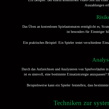
Ein Beispiel: Bei einem kostenlosen Video-Slot mit ein
Auszahlungen erfo
Risik
Das Üben an kostenlosen Spielautomaten ermöglicht es, Strateg
ist besonders für Einsteiger 
Ein praktisches Beispiel: Ein Spieler testet verschiedene E
Analyse
Durch das Aufzeichnen und Analysieren von Spielverläufen in 
ist es sinnvoll, eine bestimmte Einsatzstrategie anzupassen
Beispielsweise kann ein Spieler feststellen, dass bestimmt
Techniken zur syste