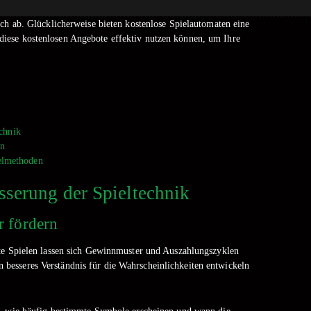
uch ab. Glücklicherweise bieten kostenlose Spielautomaten eine
e diese kostenlosen Angebote effektiv nutzen können, um Ihre
chnik
en
ielmethoden
sserung der Spieltechnik
r fördern
lte Spielen lassen sich Gewinnmuster und Auszahlungszyklen
n besseres Verständnis für die Wahrscheinlichkeiten entwickeln