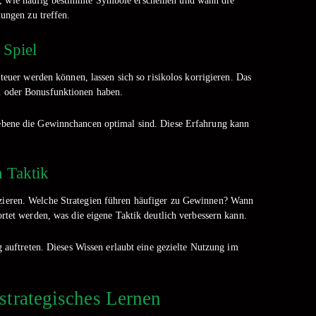
n, wie häufig bestimmte Symbole erscheinen und wann die
dungen zu treffen.
 Spiel
teuer werden können, lassen sich so risikolos korrigieren. Das
en oder Bonusfunktionen haben.
tzebene die Gewinnchancen optimal sind. Diese Erfahrung kann
n Taktik
fizieren. Welche Strategien führen häufiger zu Gewinnen? Wann
rtet werden, was die eigene Taktik deutlich verbessern kann.
g auftreten. Dieses Wissen erlaubt eine gezielte Nutzung im
strategisches Lernen