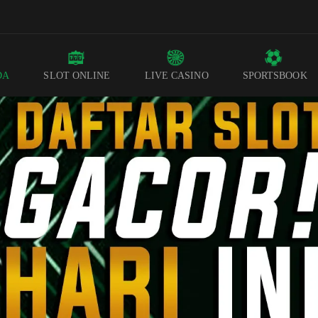
DA
SLOT ONLINE
LIVE CASINO
SPORTSBOOK