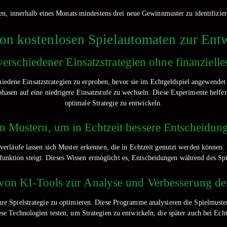
en, innerhalb eines Monats mindestens drei neue Gewinnmuster zu identifizi
von kostenlosen Spielautomaten zur En
verschiedener Einsatzstrategien ohne finanzielle
iedene Einsatzstrategien zu erproben, bevor sie im Echtgeldspiel angewendet w
hasen auf eine niedrigere Einsatzstufe zu wechseln. Diese Experimente helfen,
optimale Strategie zu entwickeln.
 Mustern, um in Echtzeit bessere Entscheidung
verläufe lassen sich Muster erkennen, die in Echtzeit genutzt werden können. 
unktion steigt. Dieses Wissen ermöglicht es, Entscheidungen während des Spi
 von KI-Tools zur Analyse und Verbesserung de
 ihre Spielstrategie zu optimieren. Diese Programme analysieren die Spielmus
se Technologien testen, um Strategien zu entwickeln, die später auch bei Echt